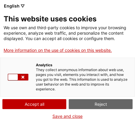
English ▽
This website uses cookies
We use own and third-party cookies to improve your browsing
experience, analyze web traffic, and personalize the content
Rechercher sur tout le web
displayed. You can accept all cookies or configure them.
More information on the use of cookies on this website.
Accueil
Collection
Collections en ligne
màquina d'escriure
Analytics
They collect anonymous information about web use,
pages you visit, elements you interact with, and how
you got to the web. This information is used to analyze
ON FERME POUR UN RETOUR TOUT NEUF !
user behavior on the web and to improve its
experience.
Le MNACTEC ferme pour cause de travaux
jusqu'au 17 septembre 2026.
Accept all
Reject
Nous maintenons
nos activités pour les
établissements scolaires,
,
nos ressources en ligne
Save and close
et nos réseaux sociaux !