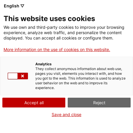
English ▽
This website uses cookies
We use own and third-party cookies to improve your browsing
experience, analyze web traffic, and personalize the content
Rechercher sur tout le web
displayed. You can accept all cookies or configure them.
More information on the use of cookies on this website.
Accueil
Collection
Collections en ligne
equip tractor d'ascensor
Analytics
They collect anonymous information about web use,
pages you visit, elements you interact with, and how
you got to the web. This information is used to analyze
ON FERME POUR UN RETOUR TOUT NEUF !
user behavior on the web and to improve its
experience.
Le MNACTEC ferme pour cause de travaux
jusqu'au 17 septembre 2026.
Accept all
Reject
Nous maintenons
nos activités pour les
établissements scolaires,
,
nos ressources en ligne
Save and close
et nos réseaux sociaux !