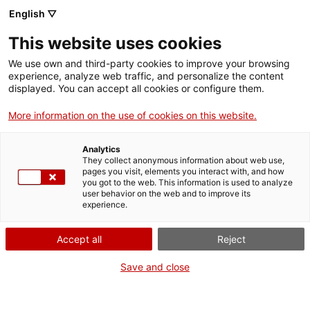
English ▽
This website uses cookies
We use own and third-party cookies to improve your browsing
experience, analyze web traffic, and personalize the content
Rechercher sur tout le web
displayed. You can accept all cookies or configure them.
More information on the use of cookies on this website.
Accueil
Collection
Collections en ligne
rètol
Analytics
They collect anonymous information about web use,
pages you visit, elements you interact with, and how
you got to the web. This information is used to analyze
ON FERME POUR UN RETOUR TOUT NEUF !
user behavior on the web and to improve its
experience.
Le MNACTEC ferme pour cause de travaux
jusqu'au 17 septembre 2026.
Accept all
Reject
Nous maintenons
nos activités pour les
établissements scolaires,
,
nos ressources en ligne
Save and close
et nos réseaux sociaux !