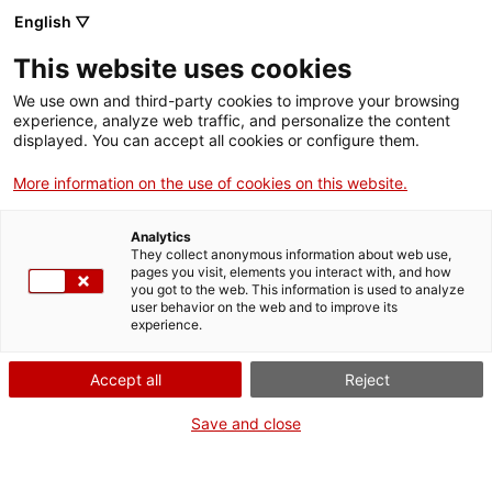
English ▽
This website uses cookies
We use own and third-party cookies to improve your browsing
experience, analyze web traffic, and personalize the content
Rechercher sur tout le web
displayed. You can accept all cookies or configure them.
More information on the use of cookies on this website.
Accueil
Collection
Collections en ligne
visor de pel·lícula
Analytics
They collect anonymous information about web use,
pages you visit, elements you interact with, and how
you got to the web. This information is used to analyze
ON FERME POUR UN RETOUR TOUT NEUF !
user behavior on the web and to improve its
experience.
Le MNACTEC ferme pour cause de travaux
jusqu'au 17 septembre 2026.
Accept all
Reject
Nous maintenons
nos activités pour les
établissements scolaires,
,
nos ressources en ligne
Save and close
et nos réseaux sociaux !