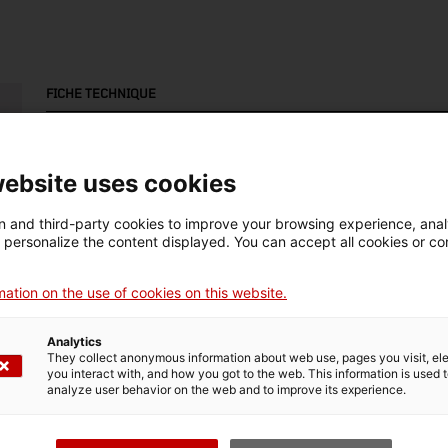
FICHE TECHNIQUE
Nom
Bombeta incandescent
website uses cookies
Numéro d'inventaire
Datation
Dim
 and third-party cookies to improve your browsing experience, ana
16240
1880-2011
Di
d personalize the content displayed. You can accept all cookies or co
Technique
ation on the use of cookies on this website.
bufat
Analytics
They collect anonymous information about web use, pages you visit, e
you interact with, and how you got to the web. This information is used 
DONNÉES DU MUSÉE
analyze user behavior on the web and to improve its experience.
Domaine thématique
Col
Ciència i tècnica
En