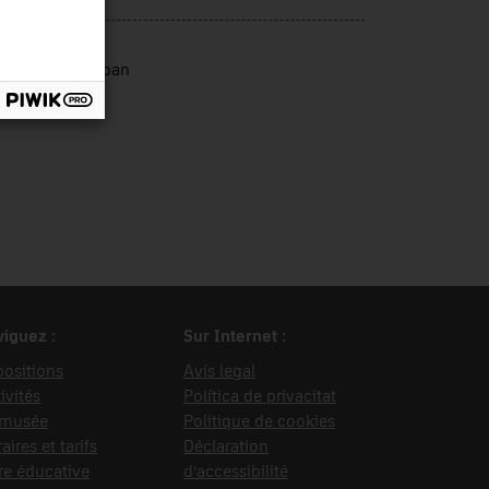
rce d’entrée
al i Sagalés, Joan
iguez :
Sur Internet :
ositions
Avís legal
ivités
Política de privacitat
 musée
Politique de cookies
aires et tarifs
Déclaration
re éducative
d’accessibilité