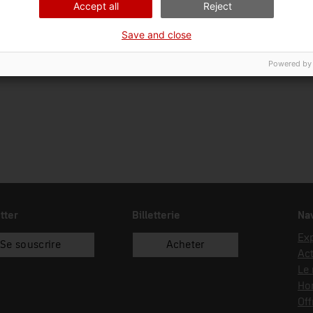
Accept all
Reject
Date d’entrée
Type d’entrée
Sou
Save and close
07/10/2014
donació
Ros
Powered by
tter
Billetterie
Nav
Exp
Se souscrire
Acheter
Act
Le
Hor
Off