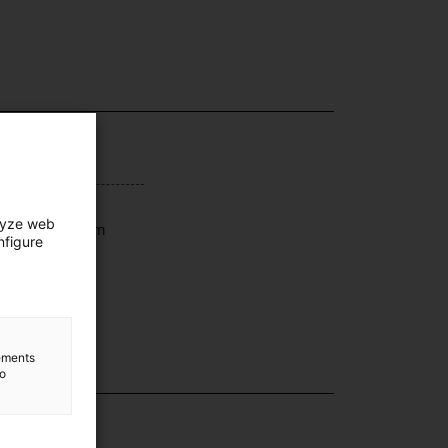
ensions
lyze web
mensions: 16 cm
nfigure
lements
to
lection
ergia