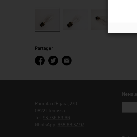
Partager
Newsle
Rambla d'Ègara, 270
08221 Terrassa
Tel.
93 736 89 66
WhatsApp:
638 68 37 97