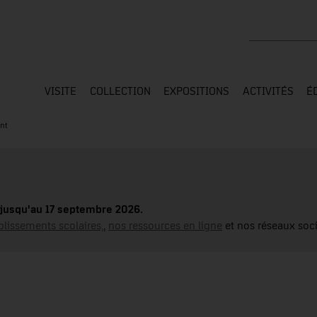
Rechercher su
VISITE
COLLECTION
EXPOSITIONS
ACTIVITÉS
É
nt
jusqu'au 17 septembre 2026.
blissements scolaires,
,
nos ressources en ligne
et nos réseaux soci