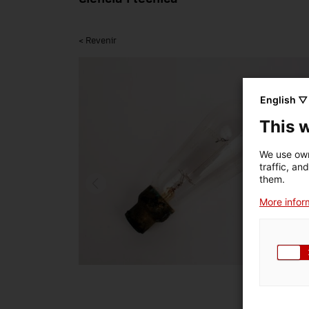
< Revenir
English ▽
This 
We use own
traffic, an
them.
More inform