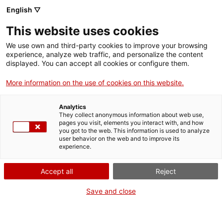
English ▽
This website uses cookies
We use own and third-party cookies to improve your browsing
experience, analyze web traffic, and personalize the content
Rechercher sur tout le web
displayed. You can accept all cookies or configure them.
More information on the use of cookies on this website.
Accueil
Collection
Collections en ligne
calculadora
Analytics
They collect anonymous information about web use,
pages you visit, elements you interact with, and how
you got to the web. This information is used to analyze
ON FERME POUR UN RETOUR TOUT NEUF !
user behavior on the web and to improve its
experience.
Le MNACTEC ferme pour cause de travaux
jusqu'au 17 septembre 2026.
Accept all
Reject
Nous maintenons
nos activités pour les
établissements scolaires,
,
nos ressources en ligne
Save and close
et nos réseaux sociaux !