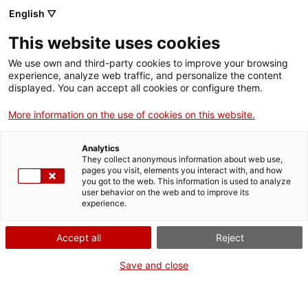
English ▽
This website uses cookies
We use own and third-party cookies to improve your browsing
experience, analyze web traffic, and personalize the content
Rechercher sur tout le web
displayed. You can accept all cookies or configure them.
More information on the use of cookies on this website.
Accueil
Collection
Collections en ligne
pedra litogràfica
Analytics
They collect anonymous information about web use,
pages you visit, elements you interact with, and how
you got to the web. This information is used to analyze
ON FERME POUR UN RETOUR TOUT NEUF !
user behavior on the web and to improve its
experience.
Le MNACTEC ferme pour cause de travaux
jusqu'au 17 septembre 2026.
Accept all
Reject
Nous maintenons
nos activités pour les
établissements scolaires,
,
nos ressources en ligne
Save and close
et nos réseaux sociaux !