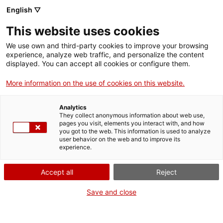
English ▽
This website uses cookies
We use own and third-party cookies to improve your browsing
experience, analyze web traffic, and personalize the content
Rechercher sur tout le web
displayed. You can accept all cookies or configure them.
More information on the use of cookies on this website.
Accueil
Collection
Collections en ligne
motor
Analytics
They collect anonymous information about web use,
pages you visit, elements you interact with, and how
you got to the web. This information is used to analyze
ON FERME POUR UN RETOUR TOUT NEUF !
user behavior on the web and to improve its
experience.
Le MNACTEC ferme pour cause de travaux
jusqu'au 17 septembre 2026.
Accept all
Reject
Nous maintenons
nos activités pour les
établissements scolaires,
,
nos ressources en ligne
Save and close
et nos réseaux sociaux !