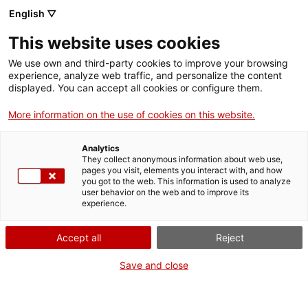
English ▽
This website uses cookies
We use own and third-party cookies to improve your browsing
experience, analyze web traffic, and personalize the content
Rechercher sur tout le web
displayed. You can accept all cookies or configure them.
More information on the use of cookies on this website.
Accueil
Collection
Collections en ligne
motor foraborda seccionat
Analytics
They collect anonymous information about web use,
pages you visit, elements you interact with, and how
you got to the web. This information is used to analyze
ON FERME POUR UN RETOUR TOUT NEUF !
user behavior on the web and to improve its
experience.
Le MNACTEC ferme pour cause de travaux
jusqu'au 17 septembre 2026.
Accept all
Reject
Nous maintenons
nos activités pour les
établissements scolaires,
,
nos ressources en ligne
Save and close
et nos réseaux sociaux !