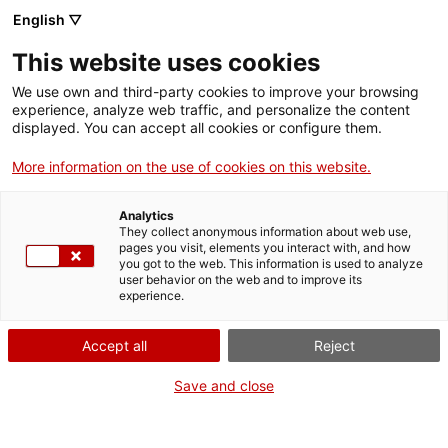
English ▽
This website uses cookies
We use own and third-party cookies to improve your browsing
experience, analyze web traffic, and personalize the content
Rechercher sur tout le web
displayed. You can accept all cookies or configure them.
More information on the use of cookies on this website.
Accueil
Collection
Collections en ligne
motor
Analytics
They collect anonymous information about web use,
pages you visit, elements you interact with, and how
you got to the web. This information is used to analyze
ON FERME POUR UN RETOUR TOUT NEUF !
user behavior on the web and to improve its
experience.
Le MNACTEC ferme pour cause de travaux
jusqu'au 17 septembre 2026.
Accept all
Reject
Nous maintenons
nos activités pour les
établissements scolaires,
,
nos ressources en ligne
Save and close
et nos réseaux sociaux !