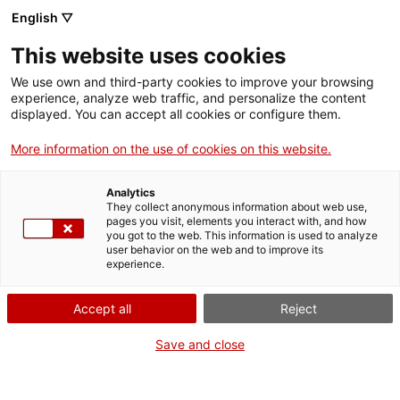
English ▽
This website uses cookies
We use own and third-party cookies to improve your browsing
experience, analyze web traffic, and personalize the content
Rechercher sur tout le web
displayed. You can accept all cookies or configure them.
More information on the use of cookies on this website.
Accueil
Collection
Collections en ligne
motor
Analytics
They collect anonymous information about web use,
pages you visit, elements you interact with, and how
you got to the web. This information is used to analyze
ON FERME POUR UN RETOUR TOUT NEUF !
user behavior on the web and to improve its
experience.
Le MNACTEC ferme pour cause de travaux
jusqu'au 17 septembre 2026.
Accept all
Reject
Nous maintenons
nos activités pour les
établissements scolaires,
,
nos ressources en ligne
Save and close
et nos réseaux sociaux !