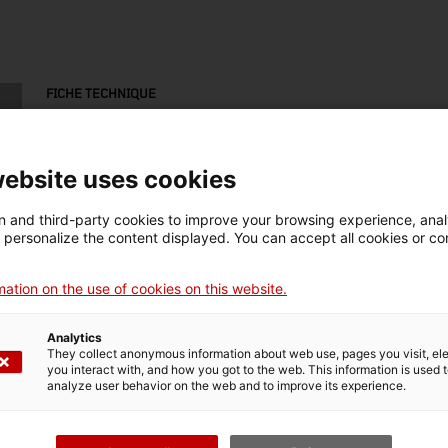
FICHE TECHNIQUE
Nom
bicicleta
website uses cookies
Numéro d'inventaire
Datation
Lie
 and third-party cookies to improve your browsing experience, ana
13119
1975- 1978
Ba
d personalize the content displayed. You can accept all cookies or co
ation on the use of cookies on this website.
Matériau
pell
Analytics
They collect anonymous information about web use, pages you visit, e
you interact with, and how you got to the web. This information is used 
analyze user behavior on the web and to improve its experience.
DONNÉES DU MUSÉE
Domaine thématique
Col