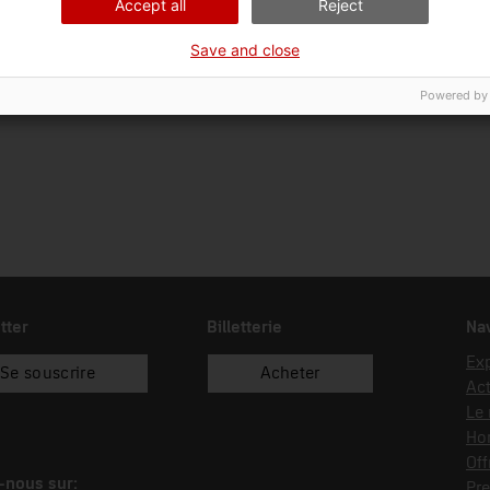
Accept all
Reject
Ciència i tècnica
Tra
Save and close
Date d’entrée
Type d’entrée
18/02/2002
dipòsit
Powered by
tter
Billetterie
Nav
Exp
Se souscrire
Acheter
Act
Le
Hor
Off
-nous sur:
Pre