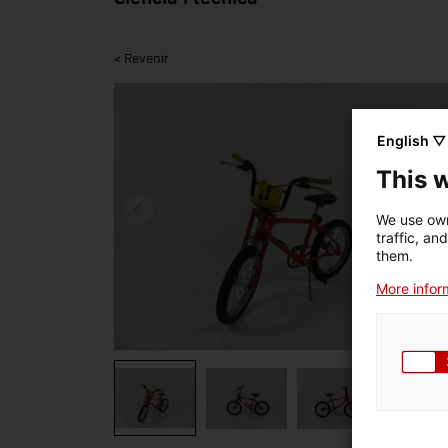
< Revenir
English ▽
This 
We use own
traffic, an
them.
More inform