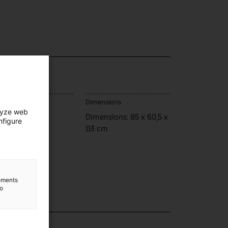
u de fabrication
Dimensions
lyze web
rcelona
Dimensions: 85 x 60,5 x
nfigure
113 cm
lements
to
lection