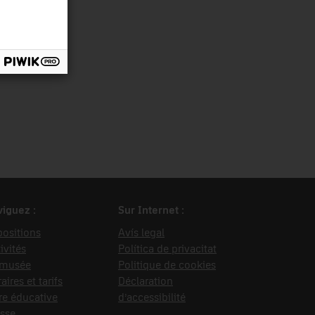
nsport
iguez :
Sur Internet :
ositions
Avís legal
ivités
Política de privacitat
 musée
Politique de cookies
aires et tarifs
Déclaration
re éducative
d’accessibilité
sse