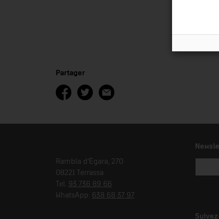
Partager
Newsle
Rambla d'Ègara, 270
08221 Terrassa
Tel.
93 736 89 66
WhatsApp:
638 68 37 97
Suivez