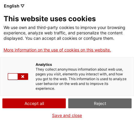
English ▽
This website uses cookies
We use own and third-party cookies to improve your browsing
experience, analyze web traffic, and personalize the content
Rechercher sur tout le web
displayed. You can accept all cookies or configure them.
More information on the use of cookies on this website.
Accueil
Collection
Collections en ligne
receptor de ràdio
Analytics
They collect anonymous information about web use,
pages you visit, elements you interact with, and how
you got to the web. This information is used to analyze
ON FERME POUR UN RETOUR TOUT NEUF !
user behavior on the web and to improve its
experience.
Le MNACTEC ferme pour cause de travaux
jusqu'au 17 septembre 2026.
Accept all
Reject
Nous maintenons
nos activités pour les
établissements scolaires,
,
nos ressources en ligne
Save and close
et nos réseaux sociaux !