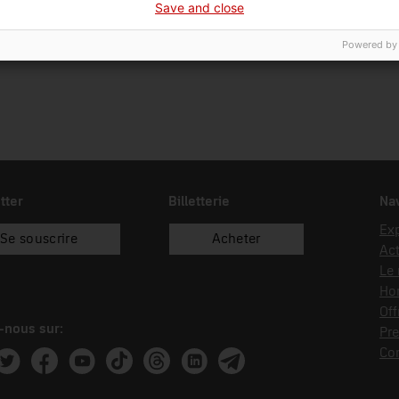
Save and close
05/06/2006
donació
Bat
Powered by
tter
Billetterie
Nav
Exp
Se souscrire
Acheter
Act
Le
Hor
Off
-nous sur:
Pre
Co
ram
witter
Facebook
Youtube
Tik Tok
Threads
Linkedin
Telegram