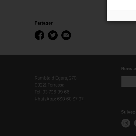
Partager
Newsle
Rambla d'Ègara, 270
08221 Terrassa
Tel.
93 736 89 66
WhatsApp:
638 68 37 97
Suivez
Instag
T