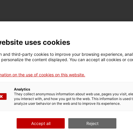
FICHE TECHNIQUE
Nom
website uses cookies
escalímetre
 and third-party cookies to improve your browsing experience, ana
d personalize the content displayed. You can accept all cookies or co
Numéro d'inventaire
Datation
Lie
10998
1960-1970
Di
ation on the use of cookies on this website.
Analytics
They collect anonymous information about web use, pages you visit, e
DONNÉES DU MUSÉE
you interact with, and how you got to the web. This information is used 
analyze user behavior on the web and to improve its experience.
Domaine thématique
Col
Ciència i tècnica
Ins
Accept all
Reject
Date d’entrée
Type d’entrée
Sou