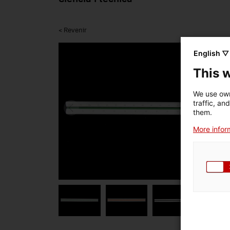
< Revenir
English ▽
This 
We use own
traffic, an
them.
More inform