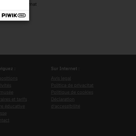
ista Roura, Bernat
iguez :
Sur Internet :
ositions
Avís legal
ivités
Política de privacitat
 musée
Politique de cookies
aires et tarifs
Déclaration
re éducative
d’accessibilité
sse
ntact