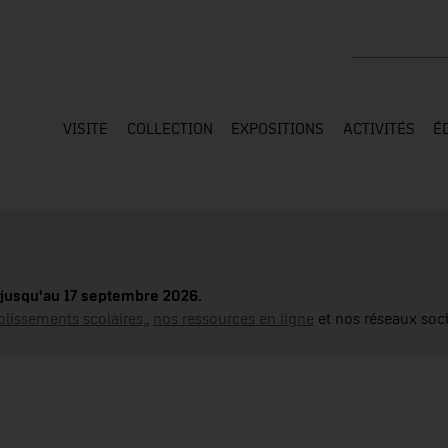
Rechercher su
VISITE
COLLECTION
EXPOSITIONS
ACTIVITÉS
É
jusqu'au 17 septembre 2026.
blissements scolaires,
,
nos ressources en ligne
et nos réseaux soci