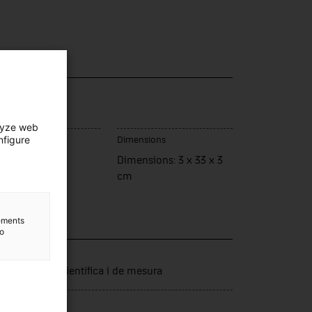
lyze web
nfigure
u de fabrication
Dimensions
namarca
Dimensions: 3 x 33 x 3
cm
lements
to
lection
trumentació científica i de mesura
rce d’entrée