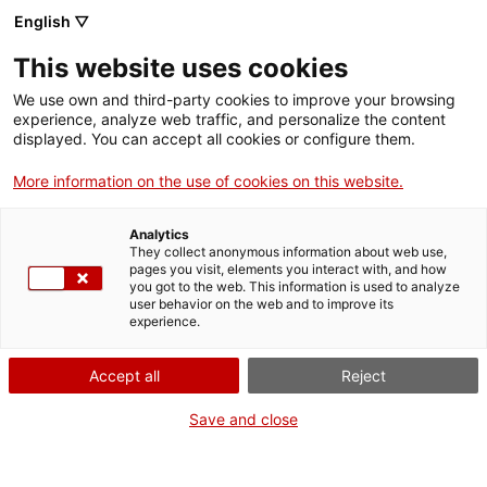
English ▽
This website uses cookies
We use own and third-party cookies to improve your browsing
experience, analyze web traffic, and personalize the content
Rechercher sur tout le web
displayed. You can accept all cookies or configure them.
More information on the use of cookies on this website.
Accueil
Collection
Collections en ligne
televisor
Analytics
They collect anonymous information about web use,
pages you visit, elements you interact with, and how
you got to the web. This information is used to analyze
ON FERME POUR UN RETOUR TOUT NEUF !
user behavior on the web and to improve its
experience.
Le MNACTEC ferme pour cause de travaux
jusqu'au 17 septembre 2026.
Accept all
Reject
Nous maintenons
nos activités pour les
établissements scolaires,
,
nos ressources en ligne
Save and close
et nos réseaux sociaux !