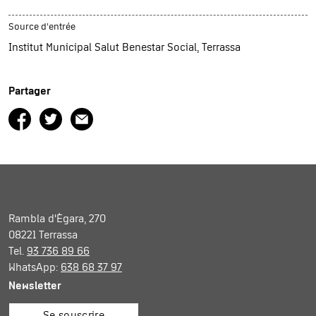
Source d’entrée
Institut Municipal Salut Benestar Social, Terrassa
Partager
Rambla d'Ègara, 270
08221 Terrassa
Tel.
93 736 89 66
WhatsApp:
638 68 37 97
Newsletter
Se souscrire