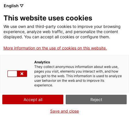
English ▽
This website uses cookies
We use own and third-party cookies to improve your browsing
experience, analyze web traffic, and personalize the content
Rechercher sur tout le web
displayed. You can accept all cookies or configure them.
More information on the use of cookies on this website.
Accueil
Collection
Collections en ligne
oftalmòmetre
Analytics
They collect anonymous information about web use,
pages you visit, elements you interact with, and how
you got to the web. This information is used to analyze
ON FERME POUR UN RETOUR TOUT NEUF !
user behavior on the web and to improve its
experience.
Le MNACTEC ferme pour cause de travaux
jusqu'au 17 septembre 2026.
Accept all
Reject
Nous maintenons
nos activités pour les
établissements scolaires,
,
nos ressources en ligne
Save and close
et nos réseaux sociaux !