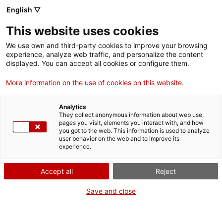
English ▽
This website uses cookies
We use own and third-party cookies to improve your browsing
experience, analyze web traffic, and personalize the content
Rechercher sur tout le web
displayed. You can accept all cookies or configure them.
More information on the use of cookies on this website.
Accueil
Collection
Collections en ligne
bàscula
Analytics
They collect anonymous information about web use,
pages you visit, elements you interact with, and how
you got to the web. This information is used to analyze
ON FERME POUR UN RETOUR TOUT NEUF !
user behavior on the web and to improve its
experience.
Le MNACTEC ferme pour cause de travaux
jusqu'au 17 septembre 2026.
Accept all
Reject
Nous maintenons
nos activités pour les
établissements scolaires,
,
nos ressources en ligne
Save and close
et nos réseaux sociaux !