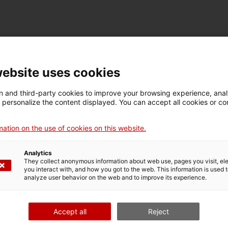
FICHE TECHNIQUE
Nom
website uses cookies
màquina d'escriure
 and third-party cookies to improve your browsing experience, ana
d personalize the content displayed. You can accept all cookies or co
Numéro d'inventaire
Datation
Lie
9462
c. 1940 – c. 1959
Dr
ation on the use of cookies on this website.
Analytics
They collect anonymous information about web use, pages you visit, e
DONNÉES DU MUSÉE
you interact with, and how you got to the web. This information is used 
analyze user behavior on the web and to improve its experience.
Domaine thématique
Col
Ciència i tècnica
Art
Accept all
Reject
Date d’entrée
Type d’entrée
Sou