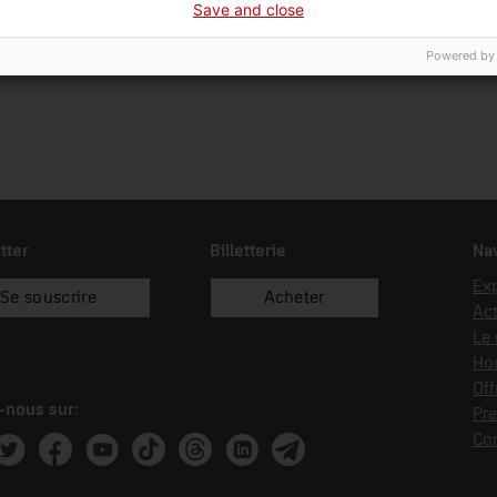
Save and close
03/03/2003
donació
Ama
Powered by
tter
Billetterie
Nav
Exp
Se souscrire
Acheter
Act
Le
Hor
Off
-nous sur:
Pre
Co
ram
witter
Facebook
Youtube
Tik Tok
Threads
Linkedin
Telegram