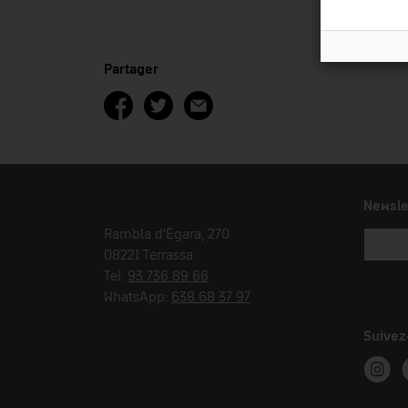
Partager
Newsle
Rambla d'Ègara, 270
08221 Terrassa
Tel.
93 736 89 66
WhatsApp:
638 68 37 97
Suivez
Instag
T