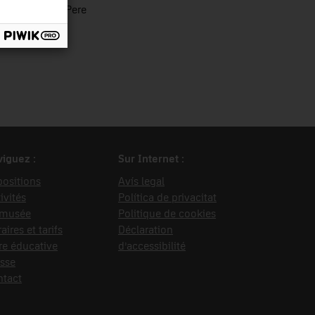
t Fontanals, Pere
iguez :
Sur Internet :
ositions
Avís legal
ivités
Política de privacitat
 musée
Politique de cookies
aires et tarifs
Déclaration
re éducative
d’accessibilité
sse
ntact