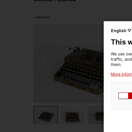
< Revenir
English ▽
This 
We use own
traffic, an
them.
More inform