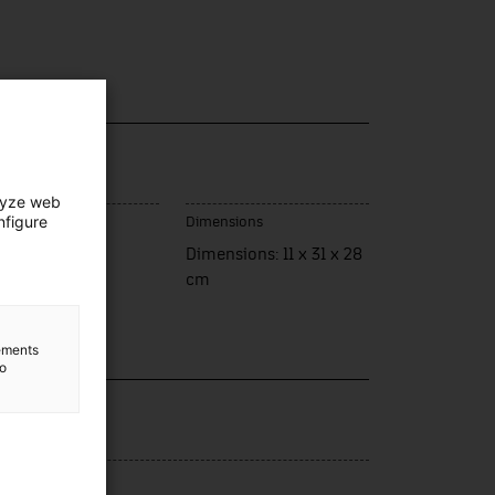
lyze web
nfigure
u de fabrication
Dimensions
esden
Dimensions: 11 x 31 x 28
cm
lements
to
lection
s gràfiques
rce d’entrée