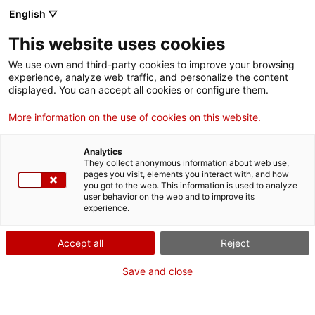
English ▽
This website uses cookies
We use own and third-party cookies to improve your browsing
experience, analyze web traffic, and personalize the content
Rechercher sur tout le web
displayed. You can accept all cookies or configure them.
More information on the use of cookies on this website.
Accueil
Collection
Collections en ligne
màquina de cosir
Analytics
They collect anonymous information about web use,
pages you visit, elements you interact with, and how
you got to the web. This information is used to analyze
ON FERME POUR UN RETOUR TOUT NEUF !
user behavior on the web and to improve its
experience.
Le MNACTEC ferme pour cause de travaux
jusqu'au 17 septembre 2026.
Accept all
Reject
Nous maintenons
nos activités pour les
établissements scolaires,
,
nos ressources en ligne
Save and close
et nos réseaux sociaux !