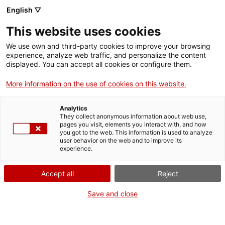
English ▽
This website uses cookies
We use own and third-party cookies to improve your browsing
experience, analyze web traffic, and personalize the content
Rechercher sur tout le web
displayed. You can accept all cookies or configure them.
More information on the use of cookies on this website.
Accueil
Collection
Collections en ligne
moble-bufet
Analytics
They collect anonymous information about web use,
pages you visit, elements you interact with, and how
you got to the web. This information is used to analyze
ON FERME POUR UN RETOUR TOUT NEUF !
user behavior on the web and to improve its
experience.
Le MNACTEC ferme pour cause de travaux
jusqu'au 17 septembre 2026.
Accept all
Reject
Nous maintenons
nos activités pour les
établissements scolaires,
,
nos ressources en ligne
Save and close
et nos réseaux sociaux !