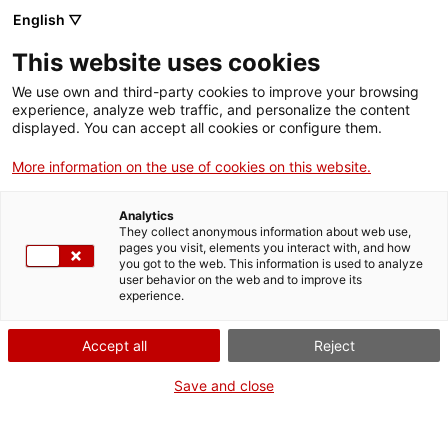
English ▽
This website uses cookies
We use own and third-party cookies to improve your browsing
experience, analyze web traffic, and personalize the content
Rechercher sur tout le web
displayed. You can accept all cookies or configure them.
More information on the use of cookies on this website.
Accueil
Collection
Collections en ligne
taula
Analytics
They collect anonymous information about web use,
pages you visit, elements you interact with, and how
you got to the web. This information is used to analyze
ON FERME POUR UN RETOUR TOUT NEUF !
user behavior on the web and to improve its
experience.
Le MNACTEC ferme pour cause de travaux
jusqu'au 17 septembre 2026.
Accept all
Reject
Nous maintenons
nos activités pour les
établissements scolaires,
,
nos ressources en ligne
Save and close
et nos réseaux sociaux !