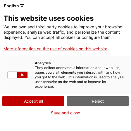
English ▽
This website uses cookies
We use own and third-party cookies to improve your browsing
experience, analyze web traffic, and personalize the content
Rechercher sur tout le web
displayed. You can accept all cookies or configure them.
More information on the use of cookies on this website.
Accueil
Collection
Collections en ligne
calculadora
Analytics
They collect anonymous information about web use,
pages you visit, elements you interact with, and how
you got to the web. This information is used to analyze
ON FERME POUR UN RETOUR TOUT NEUF !
user behavior on the web and to improve its
experience.
Le MNACTEC ferme pour cause de travaux
jusqu'au 17 septembre 2026.
Accept all
Reject
Nous maintenons
nos activités pour les
établissements scolaires,
,
nos ressources en ligne
Save and close
et nos réseaux sociaux !