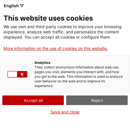
English ▽
This website uses cookies
We use own and third-party cookies to improve your browsing
experience, analyze web traffic, and personalize the content
Rechercher sur tout le web
displayed. You can accept all cookies or configure them.
More information on the use of cookies on this website.
Accueil
Collection
Collections en ligne
extintor
Analytics
They collect anonymous information about web use,
pages you visit, elements you interact with, and how
you got to the web. This information is used to analyze
ON FERME POUR UN RETOUR TOUT NEUF !
user behavior on the web and to improve its
experience.
Le MNACTEC ferme pour cause de travaux
jusqu'au 17 septembre 2026.
Accept all
Reject
Nous maintenons
nos activités pour les
établissements scolaires,
,
nos ressources en ligne
Save and close
et nos réseaux sociaux !