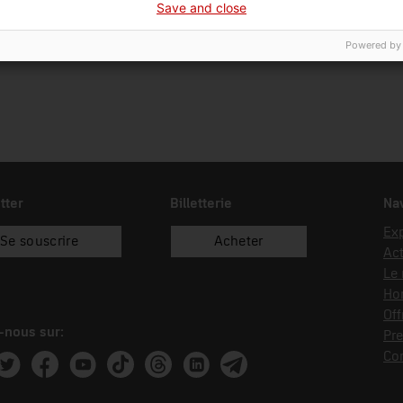
Save and close
donació
Laboratori General d'Assaigs i 
Powered by
tter
Billetterie
Nav
Exp
Se souscrire
Acheter
Act
Le
Hor
Off
-nous sur:
Pre
Co
ram
witter
Facebook
Youtube
Tik Tok
Threads
Linkedin
Telegram