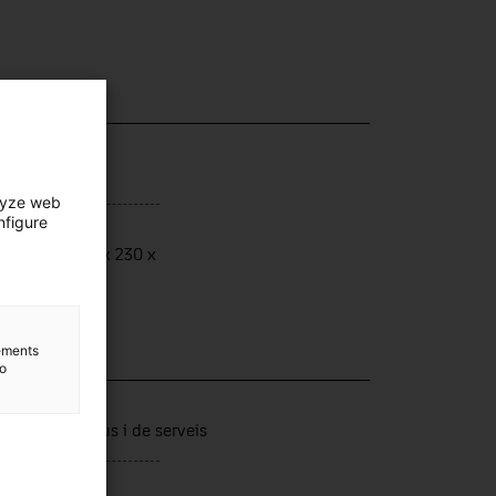
lyze web
nfigure
ensions
ensions: 130 x 230 x
 cm
lements
to
lection
tors productius i de serveis