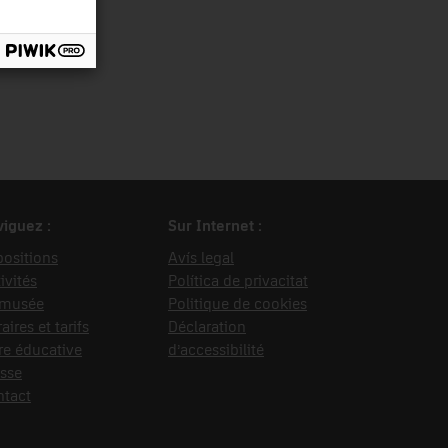
Investigacions
iguez :
Sur Internet :
ositions
Avís legal
ivités
Política de privacitat
 musée
Politique de cookies
aires et tarifs
Déclaration
re éducative
d’accessibilité
sse
ntact