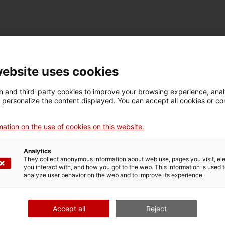
FICHE TECHNIQUE
Nom
website uses cookies
formigonera
 and third-party cookies to improve your browsing experience, ana
d personalize the content displayed. You can accept all cookies or co
Numéro d'inventaire
Datation
Dim
6341
c. 1950
Dim
ation on the use of cookies on this website.
81
Analytics
They collect anonymous information about web use, pages you visit, e
DONNÉES DU MUSÉE
you interact with, and how you got to the web. This information is used 
analyze user behavior on the web and to improve its experience.
Domaine thématique
Col
Ciència i tècnica
Sec
Accept all
Reject
Type d’entrée
Source d’entrée