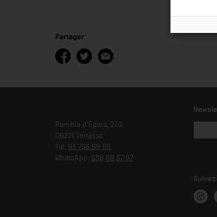
Partager
Newsle
Rambla d'Ègara, 270
08221 Terrassa
Tel.
93 736 89 66
WhatsApp:
638 68 37 97
Suivez
Instag
T