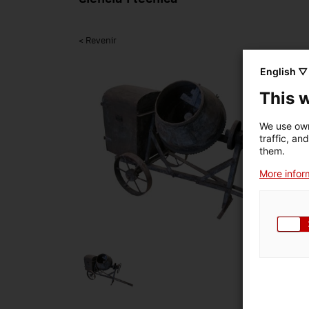
< Revenir
English ▽
This 
We use own
traffic, an
them.
More inform