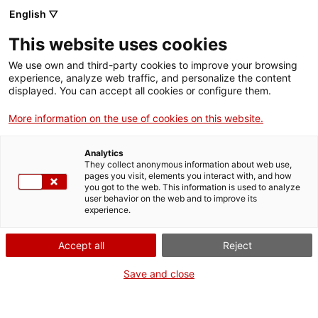
English ▽
This website uses cookies
We use own and third-party cookies to improve your browsing
experience, analyze web traffic, and personalize the content
Rechercher sur tout le web
displayed. You can accept all cookies or configure them.
More information on the use of cookies on this website.
Accueil
Collection
Collections en ligne
turbina Pelton
Analytics
They collect anonymous information about web use,
pages you visit, elements you interact with, and how
you got to the web. This information is used to analyze
ON FERME POUR UN RETOUR TOUT NEUF !
user behavior on the web and to improve its
experience.
Le MNACTEC ferme pour cause de travaux
jusqu'au 17 septembre 2026.
Accept all
Reject
Nous maintenons
nos activités pour les
établissements scolaires,
,
nos ressources en ligne
Save and close
et nos réseaux sociaux !