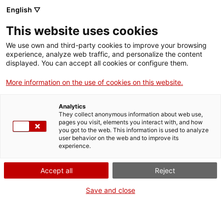
English ▽
This website uses cookies
We use own and third-party cookies to improve your browsing
experience, analyze web traffic, and personalize the content
Rechercher sur tout le web
displayed. You can accept all cookies or configure them.
More information on the use of cookies on this website.
Accueil
Collection
Collections en ligne
Analytics
They collect anonymous information about web use,
pages you visit, elements you interact with, and how
you got to the web. This information is used to analyze
ON FERME POUR UN RETOUR TOUT NEUF !
user behavior on the web and to improve its
experience.
Le MNACTEC ferme pour cause de travaux
jusqu'au 17 septembre 2026.
Accept all
Reject
Nous maintenons
nos activités pour les
établissements scolaires,
,
nos ressources en ligne
Save and close
et nos réseaux sociaux !