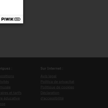
iguez :
Sur Internet :
ositions
Avís legal
ivités
Política de privacitat
 musée
Politique de cookies
aires et tarifs
Déclaration
re éducative
d’accessibilité
sse