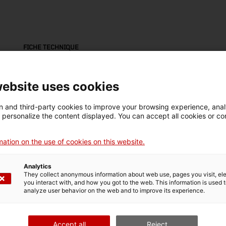
FICHE TECHNIQUE
Nom
aixeta
website uses cookies
Numéro d'inventaire
Dimensions
 and third-party cookies to improve your browsing experience, ana
d personalize the content displayed. You can accept all cookies or co
5306
Dimensions: 9 x 8 x 3
cm
ation on the use of cookies on this website.
DONNÉES DU MUSÉE
Analytics
They collect anonymous information about web use, pages you visit, e
Domaine thématique
Col
you interact with, and how you got to the web. This information is used 
analyze user behavior on the web and to improve its experience.
Ciència i tècnica
Sec
Accept all
Reject