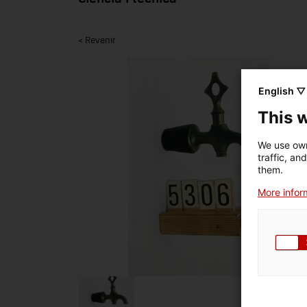
< Revenir
English ▽
This 
We use own
traffic, an
them.
More inform