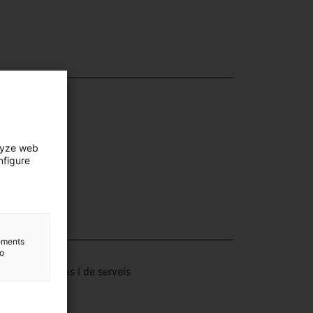
lyze web
nfigure
lements
lection
to
tors productius i de serveis