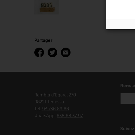
Partager
Newsle
Rambla d'Ègara, 270
08221 Terrassa
Tel.
93 736 89 66
WhatsApp:
638 68 37 97
Suivez