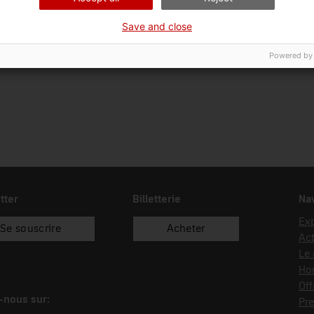
Save and close
Powered by
tter
Billetterie
Nav
Exp
Se souscrire
Acheter
Act
Le
Hor
Off
-nous sur:
Pre