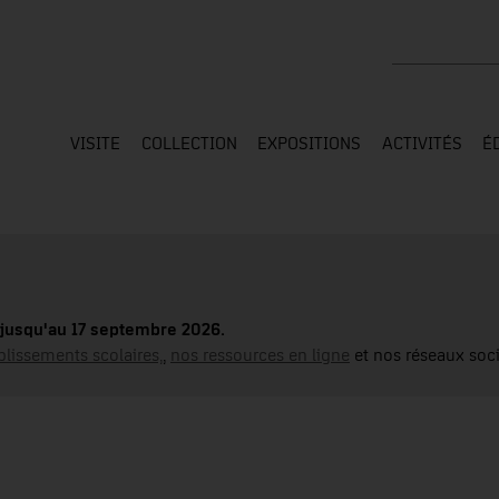
Rechercher su
VISITE
COLLECTION
EXPOSITIONS
ACTIVITÉS
É
jusqu'au 17 septembre 2026.
blissements scolaires,
,
nos ressources en ligne
et nos réseaux soci