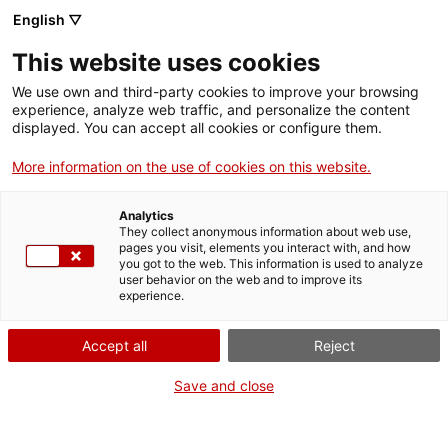
English ▽
This website uses cookies
We use own and third-party cookies to improve your browsing
experience, analyze web traffic, and personalize the content
Rechercher sur tout le web
displayed. You can accept all cookies or configure them.
More information on the use of cookies on this website.
Accueil
Collection
Collections en ligne
aspirador
Analytics
They collect anonymous information about web use,
pages you visit, elements you interact with, and how
you got to the web. This information is used to analyze
ON FERME POUR UN RETOUR TOUT NEUF !
user behavior on the web and to improve its
experience.
Le MNACTEC ferme pour cause de travaux
jusqu'au 17 septembre 2026.
Accept all
Reject
Nous maintenons
nos activités pour les
établissements scolaires,
,
nos ressources en ligne
Save and close
et nos réseaux sociaux !