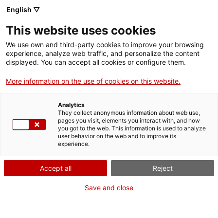
English ▽
This website uses cookies
We use own and third-party cookies to improve your browsing
experience, analyze web traffic, and personalize the content
Rechercher sur tout le web
displayed. You can accept all cookies or configure them.
More information on the use of cookies on this website.
Accueil
Collection
Collections en ligne
bomba d'aigua
Analytics
They collect anonymous information about web use,
pages you visit, elements you interact with, and how
you got to the web. This information is used to analyze
ON FERME POUR UN RETOUR TOUT NEUF !
user behavior on the web and to improve its
experience.
Le MNACTEC ferme pour cause de travaux
jusqu'au 17 septembre 2026.
Accept all
Reject
Nous maintenons
nos activités pour les
établissements scolaires,
,
nos ressources en ligne
Save and close
et nos réseaux sociaux !