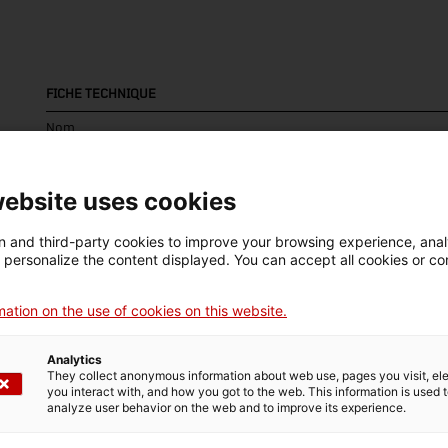
FICHE TECHNIQUE
Nom
arada
website uses cookies
Numéro d'inventaire
Datation
Dim
3469
Dècada de 1920
Dim
 and third-party cookies to improve your browsing experience, ana
15
d personalize the content displayed. You can accept all cookies or co
ation on the use of cookies on this website.
DONNÉES DU MUSÉE
Analytics
Domaine thématique
Col
They collect anonymous information about web use, pages you visit, e
Ciència i tècnica
Sec
you interact with, and how you got to the web. This information is used 
analyze user behavior on the web and to improve its experience.
Date d’entrée
Type d’entrée
Sou