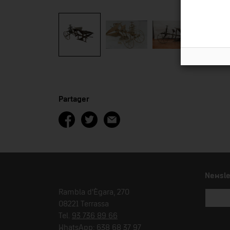
Partager
Newsle
Rambla d'Ègara, 270
08221 Terrassa
Tel.
93 736 89 66
WhatsApp:
638 68 37 97