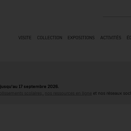
Rechercher su
VISITE
COLLECTION
EXPOSITIONS
ACTIVITÉS
É
jusqu'au 17 septembre 2026.
blissements scolaires,
,
nos ressources en ligne
et nos réseaux soci