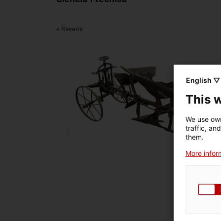
< Revenir
English ▽
This 
We use own
traffic, an
them.
More inform