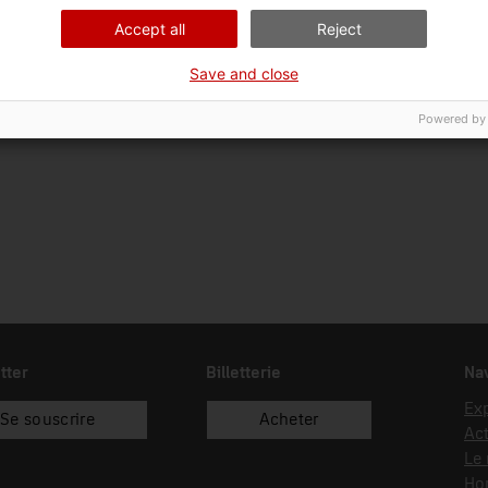
01/01/1985
donació
Cla
Accept all
Reject
Save and close
Powered by
tter
Billetterie
Nav
Exp
Se souscrire
Acheter
Act
Le
Hor