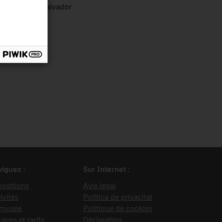
ret Sargatal, Salvador
iguez :
Sur Internet :
ositions
Avís legal
ivités
Política de privacitat
 musée
Politique de cookies
aires et tarifs
Déclaration