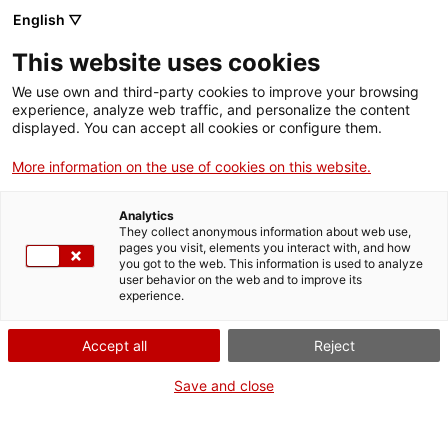
English ▽
This website uses cookies
We use own and third-party cookies to improve your browsing
experience, analyze web traffic, and personalize the content
Rechercher sur tout le web
displayed. You can accept all cookies or configure them.
More information on the use of cookies on this website.
Accueil
Collection
Collections en ligne
diploma
Analytics
They collect anonymous information about web use,
pages you visit, elements you interact with, and how
you got to the web. This information is used to analyze
ON FERME POUR UN RETOUR TOUT NEUF !
user behavior on the web and to improve its
experience.
Le MNACTEC ferme pour cause de travaux
jusqu'au 17 septembre 2026.
Accept all
Reject
Nous maintenons
nos activités pour les
établissements scolaires,
,
nos ressources en ligne
Save and close
et nos réseaux sociaux !