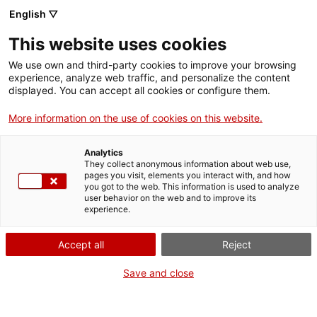
English ▽
This website uses cookies
We use own and third-party cookies to improve your browsing
experience, analyze web traffic, and personalize the content
Rechercher sur tout le web
displayed. You can accept all cookies or configure them.
More information on the use of cookies on this website.
Accueil
Collection
Collections en ligne
carro
Analytics
They collect anonymous information about web use,
pages you visit, elements you interact with, and how
you got to the web. This information is used to analyze
ON FERME POUR UN RETOUR TOUT NEUF !
user behavior on the web and to improve its
experience.
Le MNACTEC ferme pour cause de travaux
jusqu'au 17 septembre 2026.
Accept all
Reject
Nous maintenons
nos activités pour les
établissements scolaires,
,
nos ressources en ligne
Save and close
et nos réseaux sociaux !