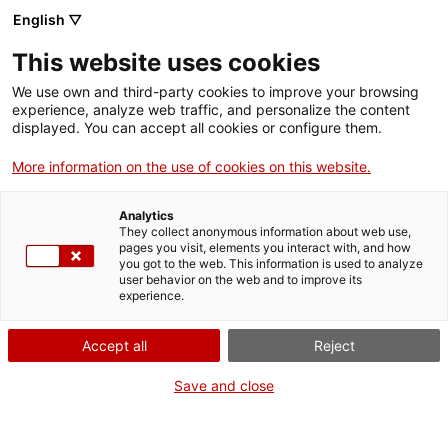
English ▽
This website uses cookies
We use own and third-party cookies to improve your browsing
experience, analyze web traffic, and personalize the content
Rechercher sur tout le web
displayed. You can accept all cookies or configure them.
More information on the use of cookies on this website.
Accueil
Collection
Collections en ligne
objectiu fotogràfic
Analytics
They collect anonymous information about web use,
pages you visit, elements you interact with, and how
you got to the web. This information is used to analyze
ON FERME POUR UN RETOUR TOUT NEUF !
user behavior on the web and to improve its
experience.
Le MNACTEC ferme pour cause de travaux
jusqu'au 17 septembre 2026.
Accept all
Reject
Nous maintenons
nos activités pour les
établissements scolaires,
,
nos ressources en ligne
Save and close
et nos réseaux sociaux !