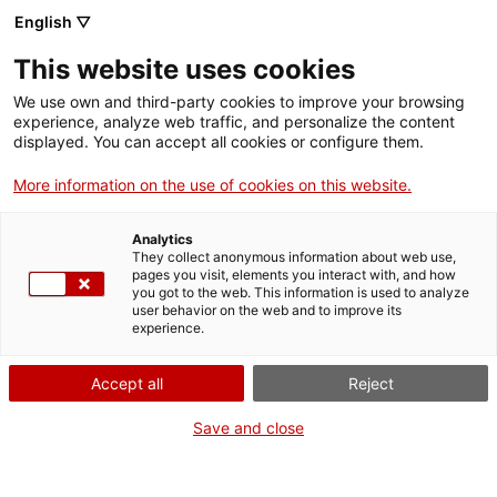
English ▽
This website uses cookies
We use own and third-party cookies to improve your browsing
experience, analyze web traffic, and personalize the content
Rechercher sur tout le web
displayed. You can accept all cookies or configure them.
More information on the use of cookies on this website.
Accueil
Collection
Collections en ligne
ullera de llarga vista
Analytics
They collect anonymous information about web use,
pages you visit, elements you interact with, and how
you got to the web. This information is used to analyze
ON FERME POUR UN RETOUR TOUT NEUF !
user behavior on the web and to improve its
experience.
Le MNACTEC ferme pour cause de travaux
jusqu'au 17 septembre 2026.
Accept all
Reject
Nous maintenons
nos activités pour les
établissements scolaires,
,
nos ressources en ligne
Save and close
et nos réseaux sociaux !