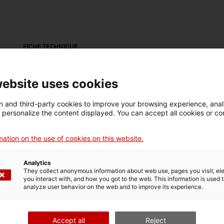
FICHE TECHNIQUE
Nom
llum d'un vaixell
website uses cookies
Numéro d'inventaire
Datation
Dim
 and third-party cookies to improve your browsing experience, ana
d personalize the content displayed. You can accept all cookies or co
1436
1920
Dim
31
ation on the use of cookies on this website.
Analytics
DONNÉES DU MUSÉE
They collect anonymous information about web use, pages you visit, e
you interact with, and how you got to the web. This information is used 
Domaine thématique
Col
analyze user behavior on the web and to improve its experience.
Ciència i tècnica
Tra
Date d’entrée
Type d’entrée
Accept all
Reject