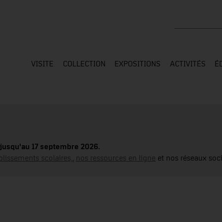
Rechercher su
VISITE
COLLECTION
EXPOSITIONS
ACTIVITÉS
É
jusqu'au 17 septembre 2026.
blissements scolaires,
,
nos ressources en ligne
et nos réseaux soci