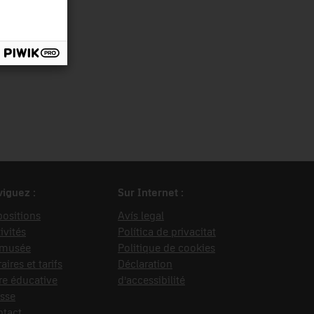
iguez :
Sur Internet :
ositions
Avís legal
ivités
Política de privacitat
 musée
Politique de cookies
aires et tarifs
Déclaration
re éducative
d’accessibilité
sse
ntact