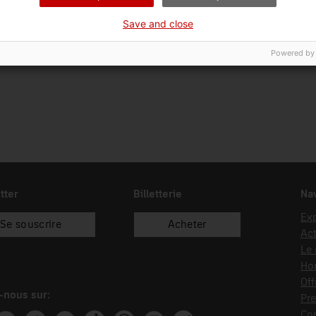
01/05/1984
compra
Save and close
Powered by
tter
Billetterie
Nav
Exp
Se souscrire
Acheter
Act
Le
Hor
Off
-nous sur:
Pre
Co