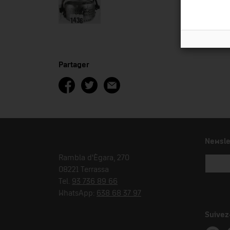
Partager
Newsle
Rambla d'Ègara, 270
08221 Terrassa
Tel.
93 736 89 66
WhatsApp:
638 68 37 97
Suivez