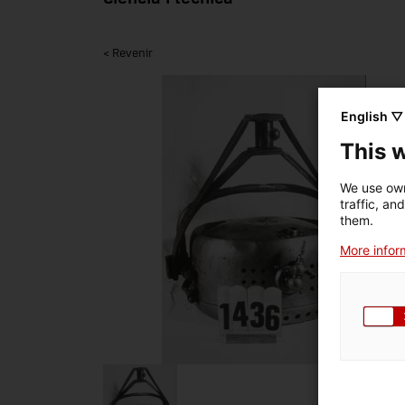
< Revenir
English ▽
This 
We use own
traffic, an
them.
More inform