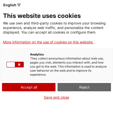
English ▽
This website uses cookies
We use own and third-party cookies to improve your browsing
experience, analyze web traffic, and personalize the content
Rechercher sur tout le web
displayed. You can accept all cookies or configure them.
More information on the use of cookies on this website.
Accueil
Collection
Collections en ligne
tub acústic de comunicació
Analytics
They collect anonymous information about web use,
pages you visit, elements you interact with, and how
you got to the web. This information is used to analyze
ON FERME POUR UN RETOUR TOUT NEUF !
user behavior on the web and to improve its
experience.
Le MNACTEC ferme pour cause de travaux
jusqu'au 17 septembre 2026.
Accept all
Reject
Nous maintenons
nos activités pour les
établissements scolaires,
,
nos ressources en ligne
Save and close
et nos réseaux sociaux !