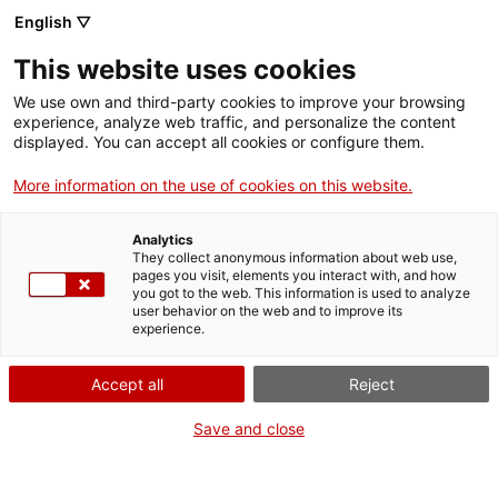
English ▽
This website uses cookies
We use own and third-party cookies to improve your browsing
experience, analyze web traffic, and personalize the content
Rechercher sur tout le web
displayed. You can accept all cookies or configure them.
More information on the use of cookies on this website.
Accueil
Collection
Collections en ligne
atacador
Analytics
They collect anonymous information about web use,
pages you visit, elements you interact with, and how
you got to the web. This information is used to analyze
ON FERME POUR UN RETOUR TOUT NEUF !
user behavior on the web and to improve its
experience.
Le MNACTEC ferme pour cause de travaux
jusqu'au 17 septembre 2026.
Accept all
Reject
Nous maintenons
nos activités pour les
établissements scolaires,
,
nos ressources en ligne
Save and close
et nos réseaux sociaux !