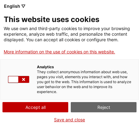
English ▽
This website uses cookies
We use own and third-party cookies to improve your browsing
experience, analyze web traffic, and personalize the content
Rechercher sur tout le web
displayed. You can accept all cookies or configure them.
More information on the use of cookies on this website.
Accueil
Collection
Collections en ligne
hèlix d'aviació
Analytics
They collect anonymous information about web use,
pages you visit, elements you interact with, and how
you got to the web. This information is used to analyze
ON FERME POUR UN RETOUR TOUT NEUF !
user behavior on the web and to improve its
experience.
Le MNACTEC ferme pour cause de travaux
jusqu'au 17 septembre 2026.
Accept all
Reject
Nous maintenons
nos activités pour les
établissements scolaires,
,
nos ressources en ligne
Save and close
et nos réseaux sociaux !