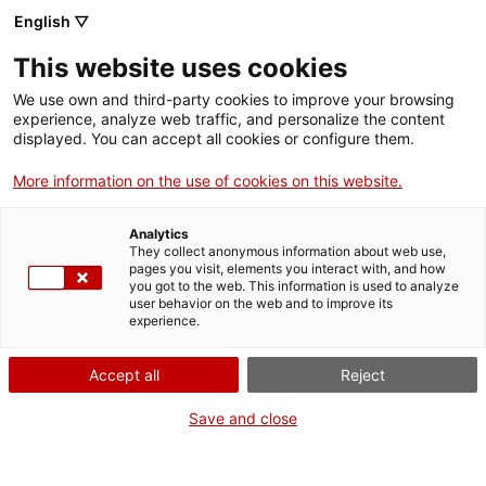
English ▽
This website uses cookies
We use own and third-party cookies to improve your browsing
experience, analyze web traffic, and personalize the content
Rechercher sur tout le web
displayed. You can accept all cookies or configure them.
More information on the use of cookies on this website.
Accueil
Le musée
Presse
Analytics
They collect anonymous information about web use,
pages you visit, elements you interact with, and how
you got to the web. This information is used to analyze
ON FERME POUR UN RETOUR TOUT NEUF !
user behavior on the web and to improve its
experience.
Le MNACTEC ferme pour cause de travaux
jusqu'au 17 septembre 2026.
Accept all
Reject
Nous maintenons
nos activités pour les
établissements scolaires,
,
nos ressources en ligne
Save and close
et nos réseaux sociaux !