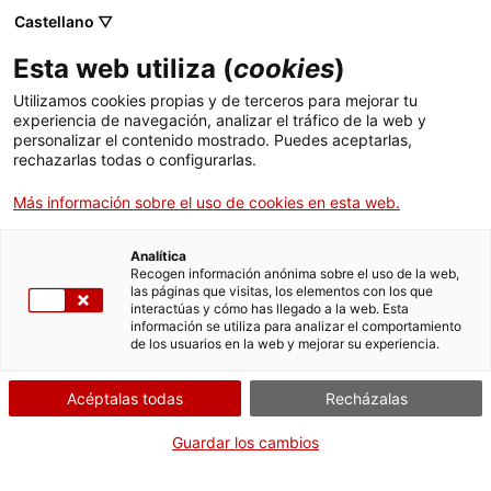
Castellano ▽
Esta web utiliza (
cookies
)
Utilizamos cookies propias y de terceros para mejorar tu
experiencia de navegación, analizar el tráfico de la web y
Buscar en toda la web
personalizar el contenido mostrado. Puedes aceptarlas,
rechazarlas todas o configurarlas.
Más información sobre el uso de cookies en esta web.
Inicio
Colección
Colecciones en línea
fulla d'afaitar
Analítica
Recogen información anónima sobre el uso de la web,
las páginas que visitas, los elementos con los que
¡CERRAMOS PARA VOLVER RENOVADOS!
interactúas y cómo has llegado a la web. Esta
información se utiliza para analizar el comportamiento
El MNACTEC está cerrado por obras hasta el 17 de
de los usuarios en la web y mejorar su experiencia.
septiembre de 2026.
Seguimos activos con
actividades para centros
Acéptalas todas
Recházalas
educativos
,
recursos online
¡y redes sociales!
Guardar los cambios