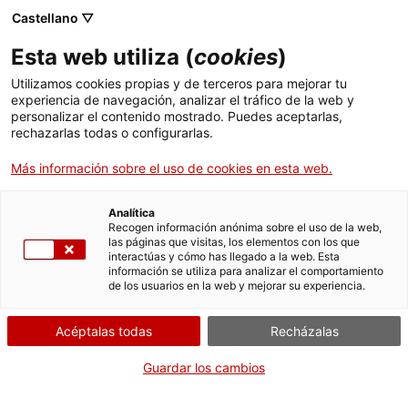
Castellano ▽
Esta web utiliza (
cookies
)
Utilizamos cookies propias y de terceros para mejorar tu
experiencia de navegación, analizar el tráfico de la web y
Buscar en toda la web
personalizar el contenido mostrado. Puedes aceptarlas,
rechazarlas todas o configurarlas.
Más información sobre el uso de cookies en esta web.
Inicio
Colección
Colecciones en línea
placa per a llanterna màgica
Analítica
Recogen información anónima sobre el uso de la web,
las páginas que visitas, los elementos con los que
¡CERRAMOS PARA VOLVER RENOVADOS!
interactúas y cómo has llegado a la web. Esta
información se utiliza para analizar el comportamiento
El MNACTEC está cerrado por obras hasta el 17 de
de los usuarios en la web y mejorar su experiencia.
septiembre de 2026.
Seguimos activos con
actividades para centros
Acéptalas todas
Recházalas
educativos
,
recursos online
¡y redes sociales!
Guardar los cambios