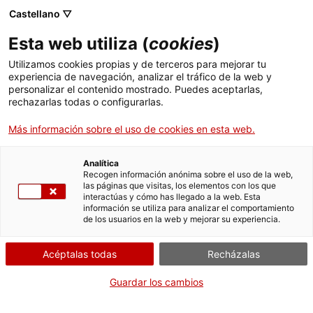
Castellano ▽
Esta web utiliza (
cookies
)
Utilizamos cookies propias y de terceros para mejorar tu
experiencia de navegación, analizar el tráfico de la web y
Buscar en toda la web
personalizar el contenido mostrado. Puedes aceptarlas,
rechazarlas todas o configurarlas.
Más información sobre el uso de cookies en esta web.
Inicio
Colección
Colecciones en línea
transparències per a projectar
Analítica
Recogen información anónima sobre el uso de la web,
las páginas que visitas, los elementos con los que
¡CERRAMOS PARA VOLVER RENOVADOS!
interactúas y cómo has llegado a la web. Esta
información se utiliza para analizar el comportamiento
El MNACTEC está cerrado por obras hasta el 17 de
de los usuarios en la web y mejorar su experiencia.
septiembre de 2026.
Seguimos activos con
actividades para centros
Acéptalas todas
Recházalas
educativos
,
recursos online
¡y redes sociales!
Guardar los cambios