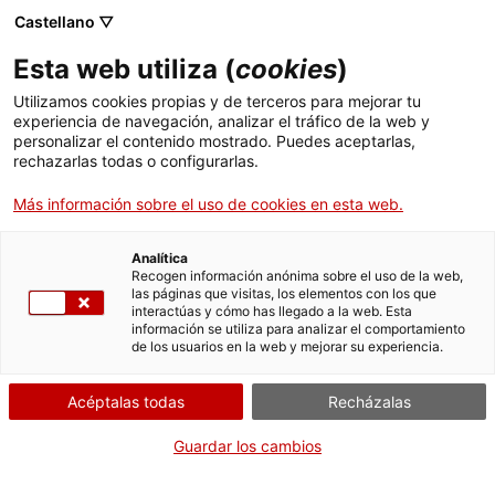
Castellano ▽
Esta web utiliza (
cookies
)
Utilizamos cookies propias y de terceros para mejorar tu
experiencia de navegación, analizar el tráfico de la web y
Buscar en toda la web
personalizar el contenido mostrado. Puedes aceptarlas,
rechazarlas todas o configurarlas.
Más información sobre el uso de cookies en esta web.
Inicio
Colección
Colecciones en línea
projector
Analítica
Recogen información anónima sobre el uso de la web,
las páginas que visitas, los elementos con los que
¡CERRAMOS PARA VOLVER RENOVADOS!
interactúas y cómo has llegado a la web. Esta
información se utiliza para analizar el comportamiento
El MNACTEC está cerrado por obras hasta el 17 de
de los usuarios en la web y mejorar su experiencia.
septiembre de 2026.
Seguimos activos con
actividades para centros
Acéptalas todas
Recházalas
educativos
,
recursos online
¡y redes sociales!
Guardar los cambios