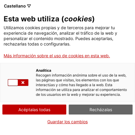
Castellano ▽
Esta web utiliza (
cookies
)
Utilizamos cookies propias y de terceros para mejorar tu
experiencia de navegación, analizar el tráfico de la web y
Buscar en toda la web
personalizar el contenido mostrado. Puedes aceptarlas,
rechazarlas todas o configurarlas.
Más información sobre el uso de cookies en esta web.
Inicio
Colección
Colecciones en línea
cabina telefònica
Analítica
Recogen información anónima sobre el uso de la web,
las páginas que visitas, los elementos con los que
¡CERRAMOS PARA VOLVER RENOVADOS!
interactúas y cómo has llegado a la web. Esta
información se utiliza para analizar el comportamiento
El MNACTEC está cerrado por obras hasta el 17 de
de los usuarios en la web y mejorar su experiencia.
septiembre de 2026.
Seguimos activos con
actividades para centros
Acéptalas todas
Recházalas
educativos
,
recursos online
¡y redes sociales!
Guardar los cambios