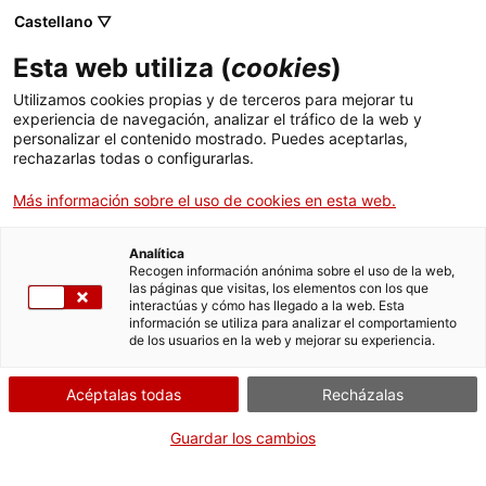
Castellano ▽
Esta web utiliza (
cookies
)
Utilizamos cookies propias y de terceros para mejorar tu
experiencia de navegación, analizar el tráfico de la web y
Buscar en toda la web
personalizar el contenido mostrado. Puedes aceptarlas,
rechazarlas todas o configurarlas.
Más información sobre el uso de cookies en esta web.
Inicio
Colección
Colecciones en línea
trabuc d'avantcàrrega
Analítica
Recogen información anónima sobre el uso de la web,
las páginas que visitas, los elementos con los que
¡CERRAMOS PARA VOLVER RENOVADOS!
interactúas y cómo has llegado a la web. Esta
información se utiliza para analizar el comportamiento
El MNACTEC está cerrado por obras hasta el 17 de
de los usuarios en la web y mejorar su experiencia.
septiembre de 2026.
Seguimos activos con
actividades para centros
Acéptalas todas
Recházalas
educativos
,
recursos online
¡y redes sociales!
Guardar los cambios