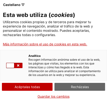
Castellano ▽
Esta web utiliza (
cookies
)
Utilizamos cookies propias y de terceros para mejorar tu
experiencia de navegación, analizar el tráfico de la web y
Buscar en toda la web
personalizar el contenido mostrado. Puedes aceptarlas,
rechazarlas todas o configurarlas.
Más información sobre el uso de cookies en esta web.
Inicio
Colección
Colecciones en línea
emblema
Analítica
Recogen información anónima sobre el uso de la web,
las páginas que visitas, los elementos con los que
¡CERRAMOS PARA VOLVER RENOVADOS!
interactúas y cómo has llegado a la web. Esta
información se utiliza para analizar el comportamiento
El MNACTEC está cerrado por obras hasta el 17 de
de los usuarios en la web y mejorar su experiencia.
septiembre de 2026.
Seguimos activos con
actividades para centros
Acéptalas todas
Recházalas
educativos
,
recursos online
¡y redes sociales!
Guardar los cambios