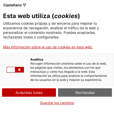
Castellano ▽
Esta web utiliza (
cookies
)
Utilizamos cookies propias y de terceros para mejorar tu
experiencia de navegación, analizar el tráfico de la web y
Buscar en toda la web
personalizar el contenido mostrado. Puedes aceptarlas,
rechazarlas todas o configurarlas.
Más información sobre el uso de cookies en esta web.
Inicio
Colección
Colecciones en línea
caixa de distribució elèctrica
Analítica
Recogen información anónima sobre el uso de la web,
las páginas que visitas, los elementos con los que
¡CERRAMOS PARA VOLVER RENOVADOS!
interactúas y cómo has llegado a la web. Esta
información se utiliza para analizar el comportamiento
El MNACTEC está cerrado por obras hasta el 17 de
de los usuarios en la web y mejorar su experiencia.
septiembre de 2026.
Seguimos activos con
actividades para centros
Acéptalas todas
Recházalas
educativos
,
recursos online
¡y redes sociales!
Guardar los cambios