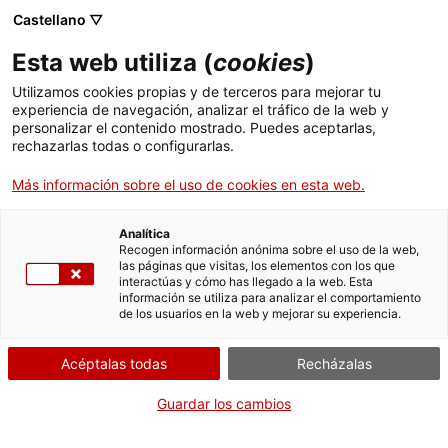
Castellano ▽
Esta web utiliza (
cookies
)
Utilizamos cookies propias y de terceros para mejorar tu
experiencia de navegación, analizar el tráfico de la web y
Buscar en toda la web
personalizar el contenido mostrado. Puedes aceptarlas,
rechazarlas todas o configurarlas.
Más información sobre el uso de cookies en esta web.
Inicio
Colección
Colecciones en línea
motor de la maqueta
Analítica
Recogen información anónima sobre el uso de la web,
las páginas que visitas, los elementos con los que
¡CERRAMOS PARA VOLVER RENOVADOS!
interactúas y cómo has llegado a la web. Esta
información se utiliza para analizar el comportamiento
El MNACTEC está cerrado por obras hasta el 17 de
de los usuarios en la web y mejorar su experiencia.
septiembre de 2026.
Seguimos activos con
actividades para centros
Acéptalas todas
Recházalas
educativos
,
recursos online
¡y redes sociales!
Guardar los cambios