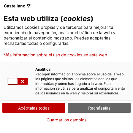
Castellano ▽
Esta web utiliza (
cookies
)
Utilizamos cookies propias y de terceros para mejorar tu
experiencia de navegación, analizar el tráfico de la web y
Buscar en toda la web
personalizar el contenido mostrado. Puedes aceptarlas,
rechazarlas todas o configurarlas.
Más información sobre el uso de cookies en esta web.
Inicio
Colección
Colecciones en línea
maqueta de separadora de llavors
Analítica
Recogen información anónima sobre el uso de la web,
las páginas que visitas, los elementos con los que
¡CERRAMOS PARA VOLVER RENOVADOS!
interactúas y cómo has llegado a la web. Esta
información se utiliza para analizar el comportamiento
El MNACTEC está cerrado por obras hasta el 17 de
de los usuarios en la web y mejorar su experiencia.
septiembre de 2026.
Seguimos activos con
actividades para centros
Acéptalas todas
Recházalas
educativos
,
recursos online
¡y redes sociales!
Guardar los cambios